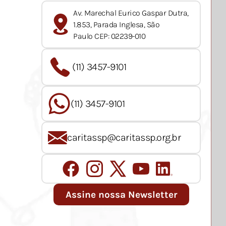
Av. Marechal Eurico Gaspar Dutra,
1.853, Parada Inglesa, São
Paulo CEP: 02239-010
(11) 3457-9101
(11) 3457-9101
caritassp@caritassp.org.br
Assine nossa Newsletter