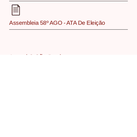
Assembleia 58º AGO - ATA De Eleição
Jornal O São Paulo
Caderno Simpósio Laudato si'
Caderno Núcleos Regionais