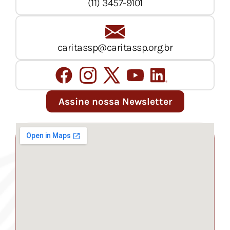
(11) 3457-9101
caritassp@caritassp.org.br
Assine nossa Newsletter