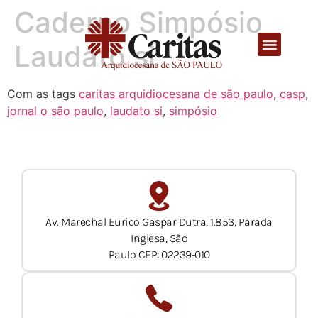
Caderno Simpósio
Laudato si’
Com as tags
caritas arquidiocesana de são paulo
,
casp
,
jornal o são paulo
,
laudato si
,
simpósio
Av. Marechal Eurico Gaspar Dutra, 1.853, Parada
Inglesa, São
Paulo CEP: 02239-010