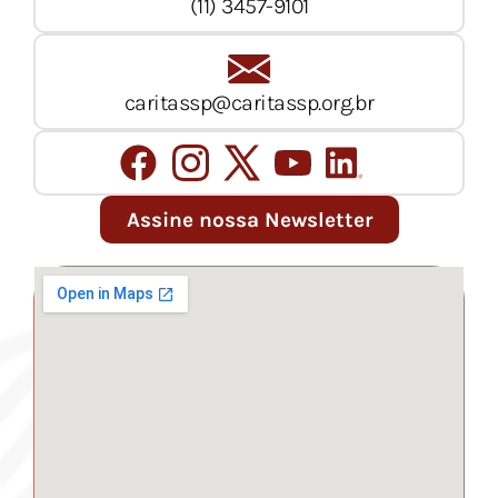
(11) 3457-9101
caritassp@caritassp.org.br
Assine nossa Newsletter