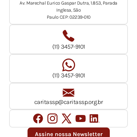
Av. Marechal Eurico Gaspar Dutra, 1.853, Parada
Inglesa, São
Paulo CEP: 02239-010
(11) 3457-9101
(11) 3457-9101
caritassp@caritassp.org.br
Assine nossa Newsletter