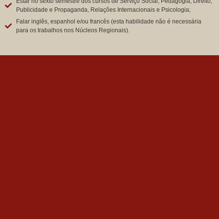
Estar no sexto semestre dos cursos de Serviço Social, Pedagogia, Direito,
Publicidade e Propaganda, Relações Internacionais e Psicologia;
Falar inglês, espanhol e/ou francês (esta habilidade não é necessária
para os trabalhos nos Núcleos Regionais).