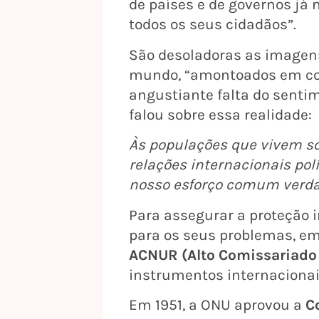
de países e de governos já
todos os seus cidadãos”.
São desoladoras as imagens
mundo, “amontoados em cond
angustiante falta do senti
falou sobre essa realidade:
Às populações que vivem so
relações internacionais polí
nosso esforço comum verda
Para assegurar a proteção 
para os seus problemas, em
ACNUR (Alto Comissariado 
instrumentos internacionai
Em 1951, a ONU aprovou a
C