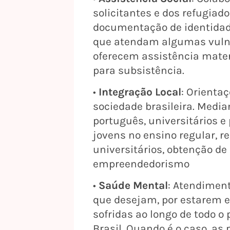
solicitantes e dos refugia
documentação de identidad
que atendam algumas vulne
oferecem assistência mater
para subsistência.
•
Integração Local
: Orienta
sociedade brasileira. Medi
português, universitários e 
jovens no ensino regular, 
universitários, obtenção d
empreendedorismo
•
Saúde Mental
: Atendiment
que desejam, por estarem 
sofridas ao longo de todo o
Brasil. Quando é o caso, 