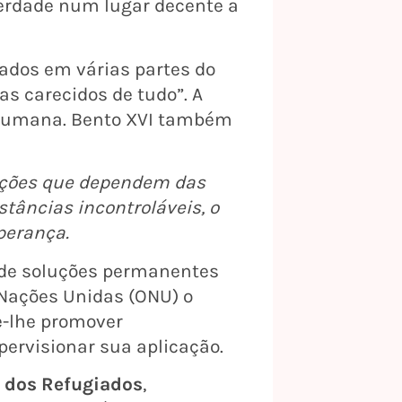
berdade num lugar decente a
ados em várias partes do
s carecidos de tudo”. A
a humana. Bento XVI também
uações que dependem das
stâncias incontroláveis, o
perança.
a de soluções permanentes
 Nações Unidas (ONU) o
e-lhe promover
pervisionar sua aplicação.
 dos Refugiados
,