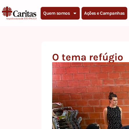
Quem somos
Ações e Campanhas
O tema refúgio