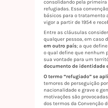
consolidando pela primeira 
refugiadas. Essa convenção
básicos para o tratamento a
vigor a partir de 1954 e re
Entre as cláusulas conside
qualquer pessoa, em caso 
em outro país
; a que defin
o qual define que nenhum pa
sua vontade para um territ
documento de identidade e
O termo “refugiado” se apl
temores de perseguição por m
nacionalidade e grave e ge
motivações são provocadas 
dos termos da Convenção de