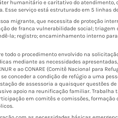
ter humanitário e caritativo do atendimento, 
. Esse serviço está estruturado em 5 linhas d
soa migrante, que necessita de proteção inter
ção de franca vulnerabilidade social; triagem d
dê-la; registro; encaminhamento interno para
re todo o procedimento envolvido na solicitação
rídicas mediante as necessidades apresentadas,
NUR e ao CONARE (Comitê Nacional para Refug
 se conceder a condição de refúgio a uma pesso
estação de assessoria a quaisquer questões de
clusive apoio na reunificação familiar. Trabalh
articipação em comitês e comissões, formação d
licos.
oração com as necessidades básicas emergenc