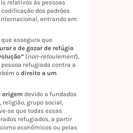
is relativos às pessoas
 codificação dos padrões
 internacional, entrando em
a que assegura que
urar e de gozar de refúgio
volução”
(
non-refoulement
),
 pessoa refugiada contra a
ambém o
direito a um
e origem
devido a fundados
religião, grupo social,
rve-se que todas essas
ados refugiados, a partir
s, como econômicos ou pelas