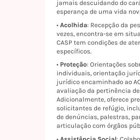
jamais descuidando do cará
esperança de uma vida nova
•
Acolhida
: Recepção da pes
vezes, encontra-se em situa
CASP tem condições de aten
específicos.
•
Proteção
: Orientações sob
individuais, orientação ju
jurídico encaminhado ao AC
avaliação da pertinência de
Adicionalmente, oferece pr
solicitantes de refúgio, in
de denúncias, palestras, p
articulação com órgãos púb
•
Assistência Social
: Colab