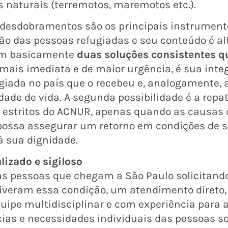
 naturais (terremotos, maremotos etc.).
 desdobramentos são os principais instrument
ção das pessoas refugiadas e seu conteúdo é 
tem basicamente
duas soluções consistentes q
, mais imediata e de maior urgência, é sua inte
giada no país que o recebeu e, analogamente, 
dade de vida. A segunda possibilidade é a repat
 estritos do ACNUR, apenas quando as causas 
possa assegurar um retorno em condições de 
à sua dignidade.
izado e sigiloso
 as pessoas que chegam a São Paulo solicitando
veram essa condição, um atendimento direto, i
ipe multidisciplinar e com experiência para 
cias e necessidades individuais das pessoas sol