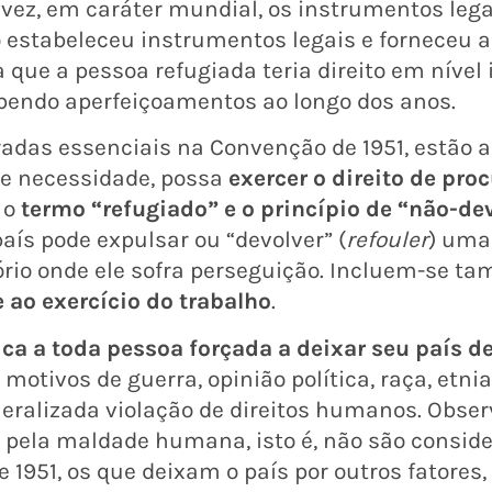
vez, em caráter mundial, os instrumentos lega
 estabeleceu instrumentos legais e forneceu a
 que a pessoa refugiada teria direito em nível
cebendo aperfeiçoamentos ao longo dos anos.
radas essenciais na Convenção de 1951, estão 
de necessidade, possa
exercer o direito de proc
e o
termo “refugiado” e o princípio de “não-de
ís pode expulsar ou “devolver” (
refouler
) uma
ório onde ele sofra perseguição. Incluem-se t
 ao exercício do trabalho
.
ica a toda pessoa forçada a deixar seu país d
otivos de guerra, opinião política, raça, etnia, 
neralizada violação de direitos humanos. Obse
pela maldade humana, isto é, não são consider
 1951, os que deixam o país por outros fatore