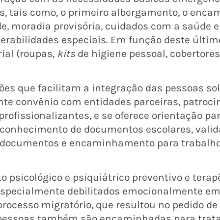
dos, tais como, o primeiro albergamento, o en
e, moradia provisória, cuidados com a saúde
rabilidades especiais. Em função deste últi
ial (roupas,
kits
de higiene pessoal, cobertores)
ções que facilitam a integração das pessoas sol
ante convênio com entidades parceiras, patroc
profissionalizantes, e se oferece orientação pa
reconhecimento de documentos escolares, vali
e documentos e encaminhamento para trabalho
o psicológico e psiquiátrico preventivo e terap
especialmente debilitados emocionalmente em
 processo migratório, que resultou no pedido d
as pessoas também são encaminhadas para tra