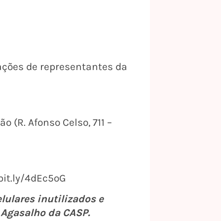
ações de representantes da
o (R. Afonso Celso, 711 –
/bit.ly/4dEc5oG
lulares inutilizados e
 Agasalho da CASP.