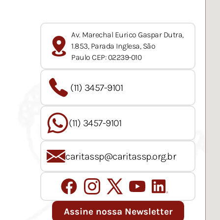
Av. Marechal Eurico Gaspar Dutra,
1.853, Parada Inglesa, São
Paulo CEP: 02239-010
(11) 3457-9101
(11) 3457-9101
caritassp@caritassp.org.br
Assine nossa Newsletter